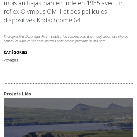
mois au
Rajasthan
en Inde en 1985 avec un
reflex
Olympus OM 1
et des pellicules
diapositives Kodachrome 64.
Photographies Dominique Artis – L’utilisation commerciale et la modification des photos
contenues dans ce site sont interdits sans accord préalable de ma part.
CATÉGORIES
Voyages
Projets Liés