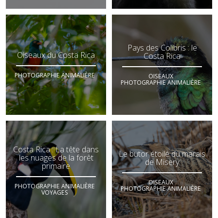
Pays des Colibris : le
Oiseaux du Costa Rica
Costa Rica
PHOTOGRAPHIE ANIMALIÈRE
OISEAUX
PHOTOGRAPHIE ANIMALIÈRE
Costa Rica : La tête dans
Le butor étoilé du marais
les nuages de la forêt
de Misery
primaire
OISEAUX
PHOTOGRAPHIE ANIMALIÈRE
PHOTOGRAPHIE ANIMALIÈRE
VOYAGES