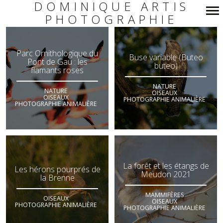
DOMINIQUE ARTIS
PHOTOGRAPHIE
Navigation
principale
Parc Ornithologique du
Buse variable (Buteo
Pont de Gau : les
buteo)
flamants roses
NATURE
NATURE
OISEAUX
OISEAUX
PHOTOGRAPHIE ANIMALIÈRE
PHOTOGRAPHIE ANIMALIÈRE
La forêt et les étangs de
Les hérons pourprés de
Meudon 2021
la Brenne
MAMMIFÈRES
OISEAUX
OISEAUX
PHOTOGRAPHIE ANIMALIÈRE
PHOTOGRAPHIE ANIMALIÈRE