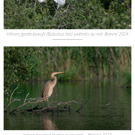
Hérons garde-boeufs (Bubulcus ibis) juvéniles au nid- Brenne 2024