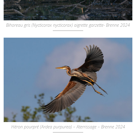
Bihoreau gris (Nycticorax nycticorax) aigrette garzette- Brenne 2024
Héron pourpré (Ardea purpurea) – Aterrissage – Brenne 2024