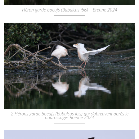
Héron garde-boeufs (Bubulcus ibis) – Brenne 2024
2 Hérons garde-boeufs (Bubulcus ibis) qui s’abreuvent après le
nourrissage- Brenne 2024