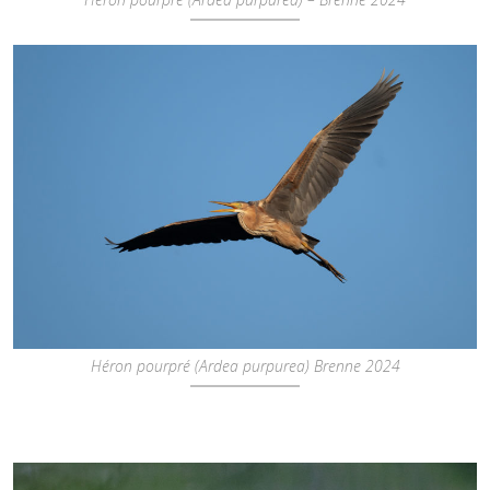
Héron pourpré (Ardea purpurea) – Brenne 2024
Héron pourpré (Ardea purpurea) Brenne 2024