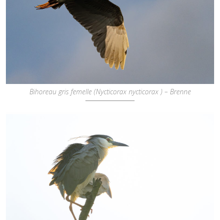
Bihoreau gris femelle (Nycticorax nycticorax ) – Brenne