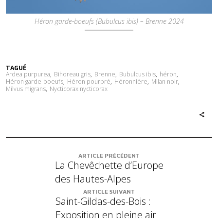
Héron garde-boeufs (Bubulcus ibis) – Brenne 2024
TAGUÉ
Ardea purpurea
Bihoreau gris
Brenne
Bubulcus ibis
héron
Héron garde-boeufs
Héron pourpré
Héronnière
Milan noir
Milvus migrans
Nycticorax nycticorax
ARTICLE PRÉCÉDENT
La Chevêchette d’Europe
des Hautes-Alpes
ARTICLE SUIVANT
Saint-Gildas-des-Bois :
Exposition en pleine air