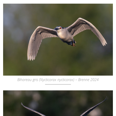
Bihoreau gris (Nycticorax nycticorax) – Brenne 2024