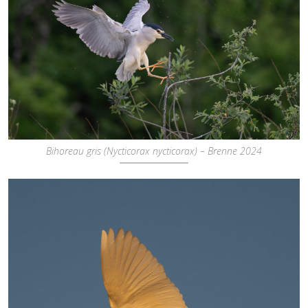
Bihoreau gris (Nycticorax nycticorax) – Brenne 2024