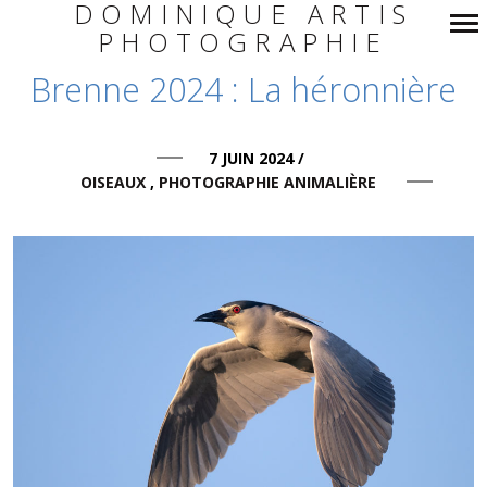
DOMINIQUE ARTIS
PHOTOGRAPHIE
Navigation
Brenne 2024 : La héronnière
principale
7 JUIN 2024
/
OISEAUX
PHOTOGRAPHIE ANIMALIÈRE