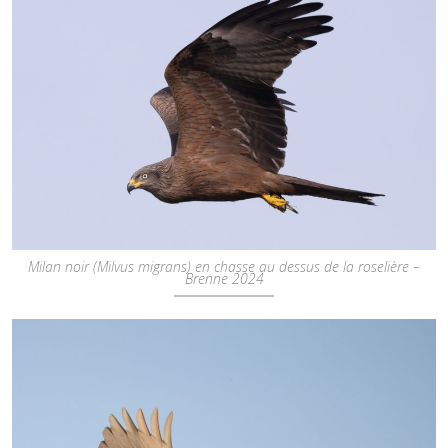
Milan noir (Milvus migrans) en chasse au dessus de la roselière –
Brenne 2024