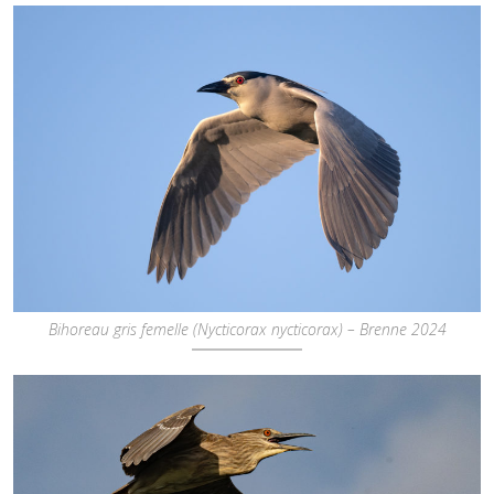
Bihoreau gris femelle (Nycticorax nycticorax) – Brenne 2024