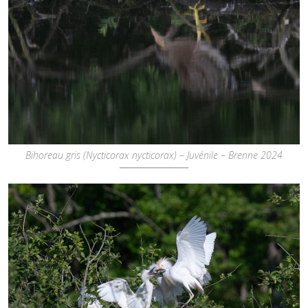
Bihoreau gris (Nycticorax nycticorax) – Juvénile – Brenne 2024