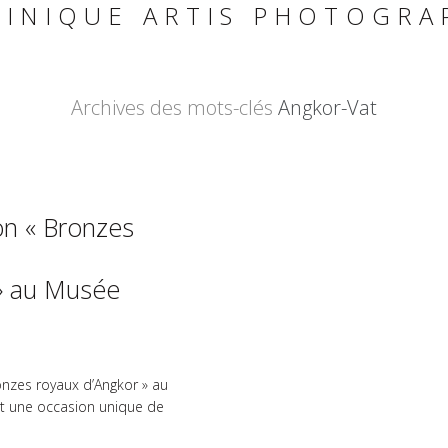
INIQUE ARTIS PHOTOGRA
Archives des mots-clés
Angkor-Vat
on « Bronzes
» au Musée
onzes royaux d’Angkor » au
t une occasion unique de
mer sous un angle différent. Au