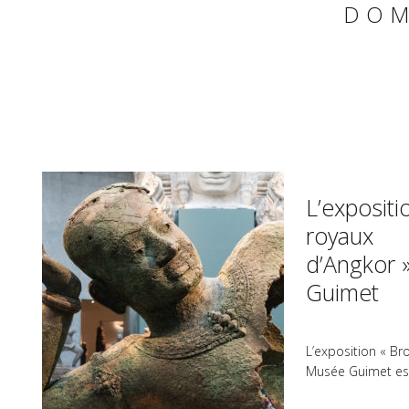
DOM
L’expositi
royaux
d’Angkor 
Guimet
L’exposition « Br
Musée Guimet es
découvrir l’art kh