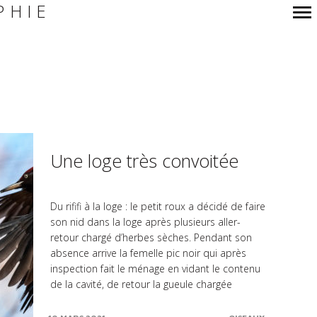
PHIE
Navigation
principale
Une loge très convoitée
Du rififi à la loge : le petit roux a décidé de faire
son nid dans la loge après plusieurs aller-
retour chargé d’herbes sèches. Pendant son
absence arrive la femelle pic noir qui après
inspection fait le ménage en vidant le contenu
de la cavité, de retour la gueule chargée
d’herbes les deux se croisent. L’écureuil se
blottit dans la loge, le pic noir contre attaque