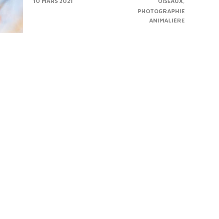
10 MARS 2021
OISEAUX
mais un randonneur le fait partir ! La suite au
PHOTOGRAPHIE
prochain épisode.
ANIMALIÈRE