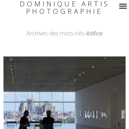
DOMINIQUE ARTIS
PHOTOGRAPHIE
Navigation
principale
Archives des mots-clés
édifice