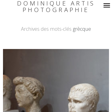
DOMINIQUE ARTIS
PHOTOGRAPHIE
Navigation
principale
Archives des mots-clés
grècque