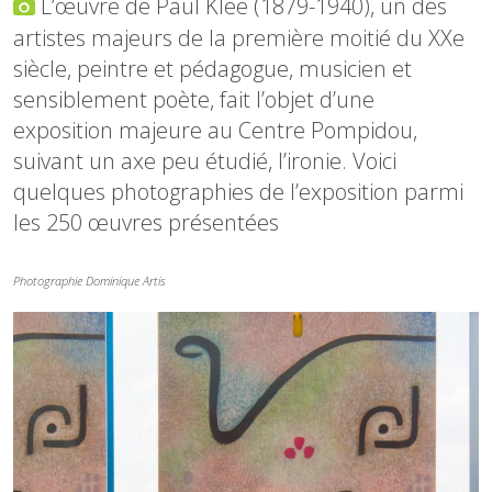
L’œuvre de Paul Klee (1879-1940), un des
artistes majeurs de la première moitié du XXe
siècle, peintre et pédagogue, musicien et
sensiblement poète, fait l’objet d’une
exposition majeure au
Centre Pompidou
,
suivant un axe peu étudié, l’ironie. Voici
quelques photographies de l’exposition parmi
les 250 œuvres présentées
Photographie Dominique Artis