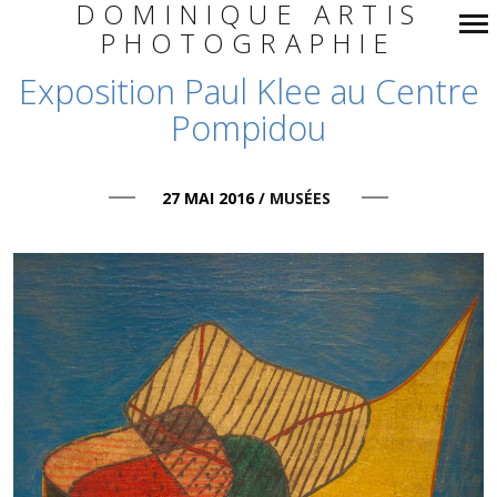
DOMINIQUE ARTIS
PHOTOGRAPHIE
Navigation
Exposition Paul Klee au Centre
principale
Pompidou
27 MAI 2016
/
MUSÉES