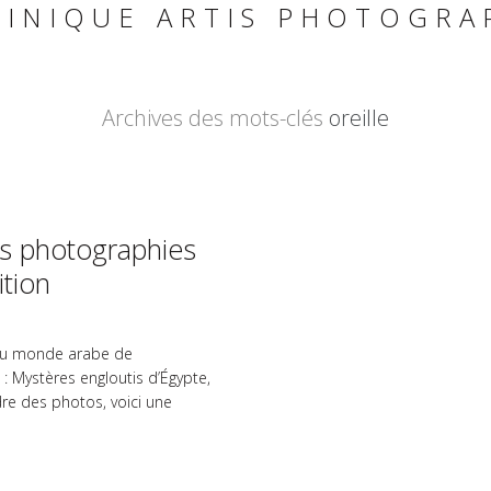
INIQUE ARTIS PHOTOGRA
Archives des mots-clés
oreille
es photographies
ition
ut du monde arabe de
s : Mystères engloutis d’Égypte,
re des photos, voici une