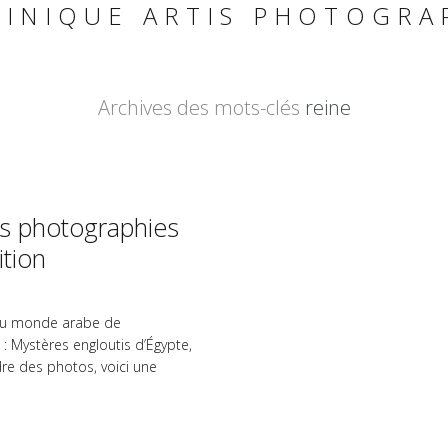
INIQUE ARTIS PHOTOGRA
Archives des mots-clés
reine
es photographies
ition
ut du monde arabe de
s : Mystères engloutis d’Égypte,
re des photos, voici une